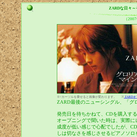
ZARDな日々
（200
※↑カーソルを乗せると画像が変わります。
※
ZARD
ZARD最後のニューシングル、「グ
発売日を待ちかねて、CDを購入す
オープニングで聞いた時は、実際に
成度が低い感じで心配でしたが、C
しは切なさを感じさせるピアノソロ